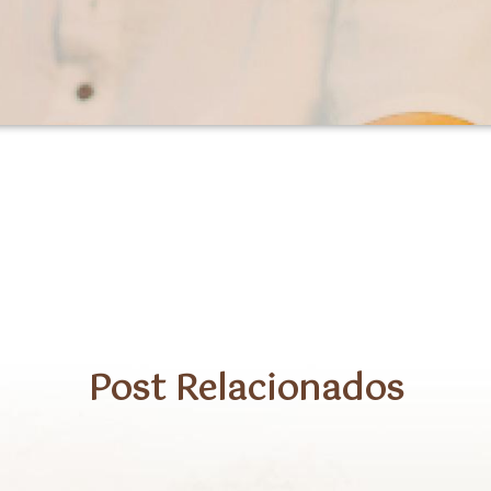
d=MzRlODBiNWFlZA%3D%3D
Post Relacionados