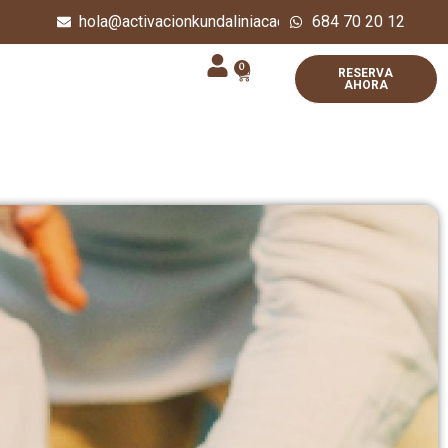
hola@activacionkundaliniacademy.com
684 70 20 12
0
RESERVA
AHORA