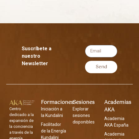
Suscríbete a
nuestro
Newsletter
Send
Formaciones
Sesiones
Academias
AKA
Centro
Iniciación a
Explorar
dedicado a la
la Kundalini
sesiones
Academia
expansión de
disponibles
Facilitador
AKA España
la conciencia
de la Energía
a través de la
Academia
Kundalini
energía