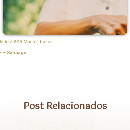
itadora AKA Master Trainer
E – Santiago
://www.instagram.com/alma.coaching?
id=MzRlODBiNWFlZA%3D%3D
Post Relacionados