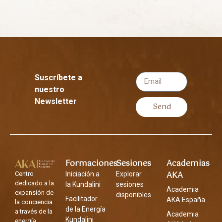
Suscríbete a
nuestro
Newsletter
Send
Formaciones
Sesiones
Academias
AKA
Centro
Iniciación a
Explorar
dedicado a la
la Kundalini
sesiones
Academia
expansión de
disponibles
Facilitador
AKA España
la conciencia
de la Energía
a través de la
Academia
Kundalini
energía