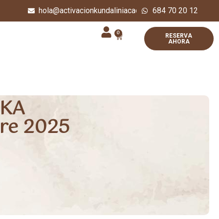
hola@activacionkundaliniacademy.com
684 70 20 12
0
RESERVA
AHORA
AKA
bre 2025