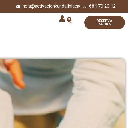
hola@activacionkundaliniacademy.com
684 70 20 12
0
RESERVA
AHORA