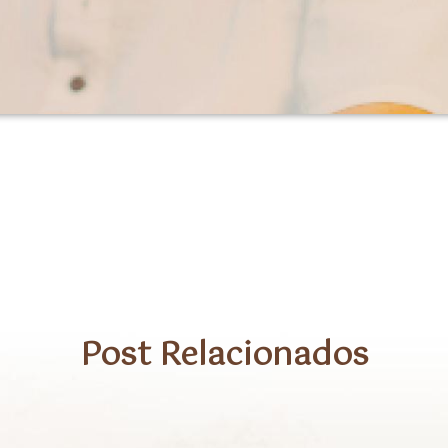
peuta?igshid=OGQ5ZDc2ODk2ZA%3D%3D
Post Relacionados