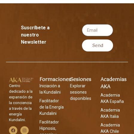
Suscríbete a
nuestro
Newsletter
Send
Formaciones
Sesiones
Academias
AKA
Centro
Iniciación a
Explorar
dedicado a la
la Kundalini
sesiones
Academia
expansión de
disponibles
Facilitador
AKA España
la conciencia
de la Energía
a través de la
Academia
Kundalini
energía
AKA Italia
Kundalini.
Facilitador
Academia
Hipnosis,
AKA Chile