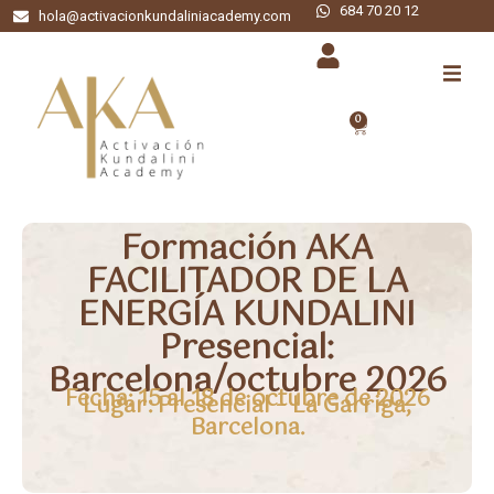
684 70 20 12
hola@activacionkundaliniacademy.com
0
Formación AKA
FACILITADOR DE LA
ENERGÍA KUNDALINI
Presencial:
Barcelona/octubre 2026
Fecha: 15 al 18 de octubre de 2026
Lugar: Presencial – La Garriga,
Barcelona.