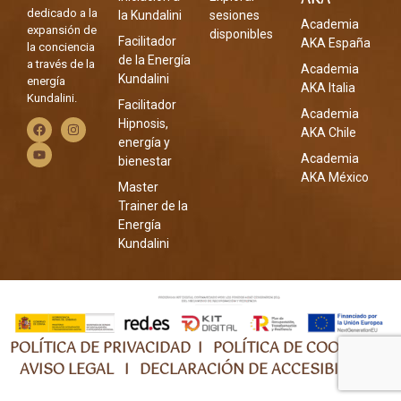
dedicado a la
la Kundalini
sesiones
Academia
expansión de
disponibles
Facilitador
AKA España
la conciencia
de la Energía
a través de la
Academia
Kundalini
energía
AKA Italia
Kundalini.
Facilitador
Academia
Hipnosis,
AKA Chile
energía y
Academia
bienestar
AKA México
Master
Trainer de la
Energía
Kundalini
POLÍTICA DE PRIVACIDAD
I
POLÍTICA DE COOKIES
I
AVISO LEGAL
I
DECLARACIÓN DE ACCESIBILIDAD