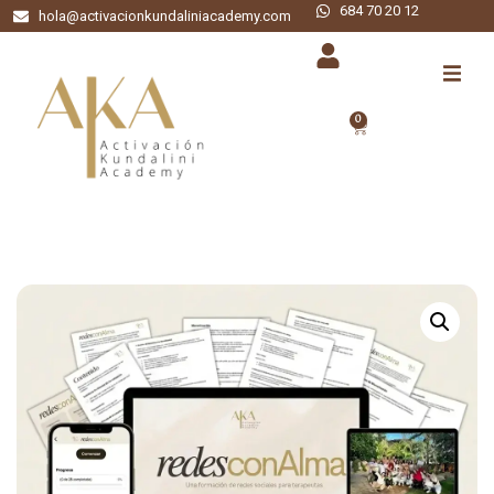
684 70 20 12
hola@activacionkundaliniacademy.com
0